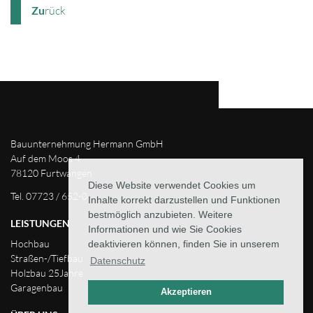
Zu
rück
Bauunternehmung Hermann GmbH
Auf dem Moos 4
78120 Furtwangen
Diese Website verwendet Cookies um
Tel. 07723 / 652-0
Inhalte korrekt darzustellen und Funktionen
bestmöglich anzubieten. Weitere
LEISTUNGEN
Informationen und wie Sie Cookies
Hochbau
deaktivieren können, finden Sie in unserem
Straßen-/Tiefbau
Datenschutz
Holzbau 25Jahre
Garagenbau
Akzeptieren