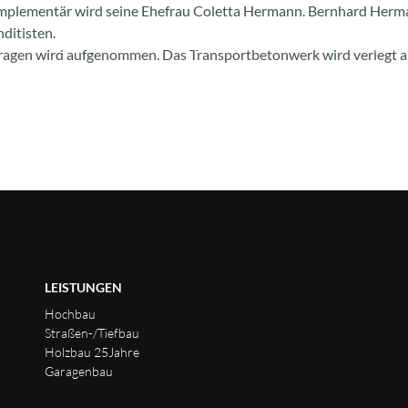
mplementär wird seine Ehefrau Coletta Hermann. Bernhard Herman
itisten.
LEISTUNGEN
UNTERNEHMEN
KARRIE
garagen wird aufgenommen. Das Transportbetonwerk wird verlegt 
LEISTUNGEN
Hochbau
Straßen-/Tiefbau
Holzbau 25Jahre
Garagenbau