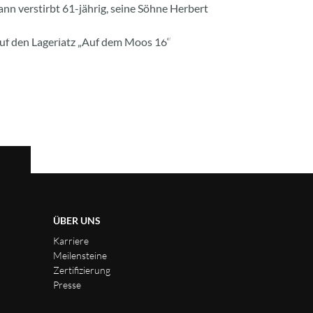
n verstirbt 61-jährig, seine Söhne Herbert
RE
KONTAKT
DOWNLOADS
auf den Lagerlatz „Auf dem Moos 16“
ÜBER UNS
Karriere
Meilensteine
Zertifizierung
Presse