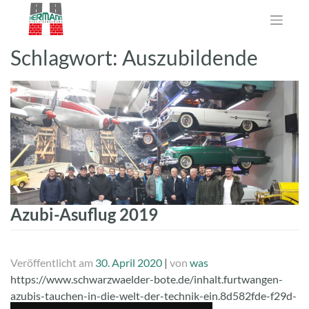
Zum
Inhalt
springen
Schlagwort:
Auszubildende
Azubi-Asuflug 2019
Veröffentlicht am
30. April 2020
|
von
was
https://www.schwarzwaelder-bote.de/inhalt.furtwangen-
azubis-tauchen-in-die-welt-der-technik-ein.8d582fde-f29d-