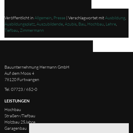
41c5-ae40-7bc7354f4082.html
Veröffentlicht in
Allgemein
,
Presse
|
Verschlagwortet mit
Ausbildung
,
Ausbildungsplatz
,
Auszubildende
,
Azubis
,
Bau
,
Hochbau
,
Lehre
,
Tiefbau
,
Zimmermann
Bauunternehmung Hermann GmbH
Auf dem Moos 4
78120 Furtwangen
Tel. 07723 / 652-0
LEISTUNGEN
Hochbau
Straßen-/Tiefbau
Holzbau 25Jahre
Garagenbau