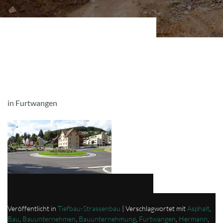
in Furtwangen
Veröffentlicht in
Tiefbau-Strassenbau
|
Verschlagwortet mit
Asphalt
,
Bau
,
Bauunternehmen
,
Bauunternehmung
,
Furtwangen
,
Hermann
,