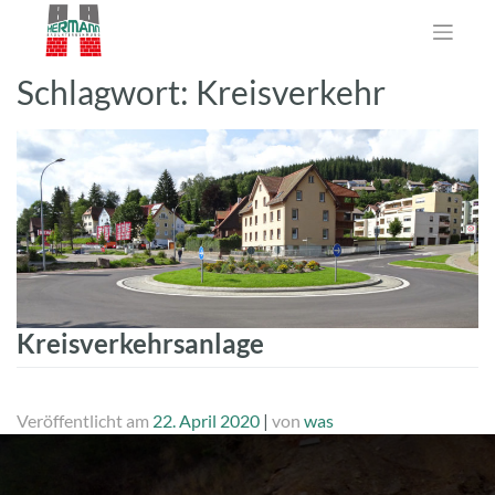
Zum
Inhalt
springen
Schlagwort:
Kreisverkehr
Kreisverkehrsanlage
Veröffentlicht am
22. April 2020
|
von
was