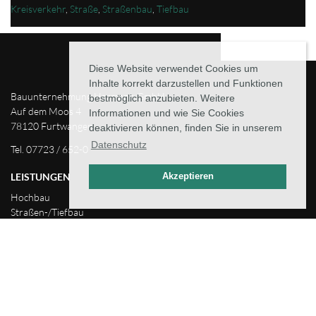
Kreisverkehr
,
Straße
,
Straßenbau
,
Tiefbau
Diese Website verwendet Cookies um
Inhalte korrekt darzustellen und Funktionen
Bauunternehmung Hermann GmbH
bestmöglich anzubieten. Weitere
Auf dem Moos 4
Informationen und wie Sie Cookies
78120 Furtwangen
deaktivieren können, finden Sie in unserem
Datenschutz
Tel. 07723 / 652-0
LEISTUNGEN
Akzeptieren
Hochbau
Straßen-/Tiefbau
Holzbau 25Jahre
Garagenbau
ÜBER UNS
Karriere
Meilensteine