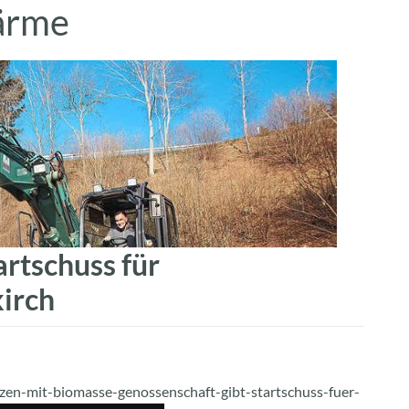
ärme
LEISTUNGEN
UNTERNEHMEN
KARRIE
artschuss für
irch
zen-mit-biomasse-genossenschaft-gibt-startschuss-fuer-