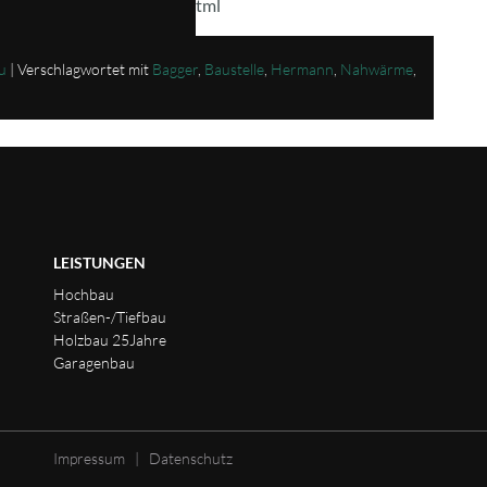
a5a-a0ee-67ae455b633f.html
u
|
Verschlagwortet mit
Bagger
,
Baustelle
,
Hermann
,
Nahwärme
,
LEISTUNGEN
Hochbau
Straßen-/Tiefbau
Holzbau 25Jahre
Garagenbau
Impressum
|
Datenschutz