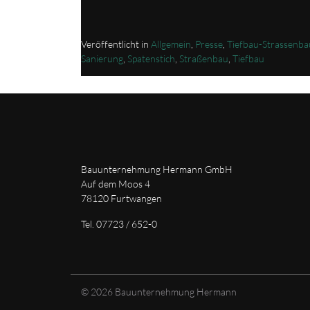
nahwaermenetz-in-neukirch.411b4b97-9680-4
Veröffentlicht in
Allgemein
,
Presse
,
Tiefbau-Strassenba
Sanierung
,
Spatenstich
,
Straßenbau
,
Tiefbau
Bauunternehmung Hermann GmbH
Auf dem Moos 4
78120 Furtwangen
Tel. 07723 / 652-0
© 2026
Bauunternehmung Hermann