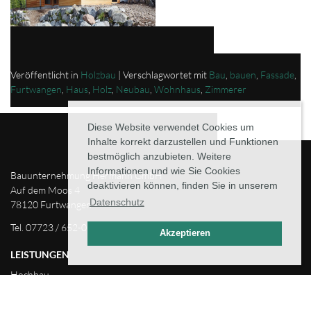
Veröffentlicht in
Holzbau
|
Verschlagwortet mit
Bau
,
bauen
,
Fassade
,
Furtwangen
,
Haus
,
Holz
,
Neubau
,
Wohnhaus
,
Zimmerer
Diese Website verwendet Cookies um
Inhalte korrekt darzustellen und Funktionen
bestmöglich anzubieten. Weitere
Informationen und wie Sie Cookies
Bauunternehmung Hermann GmbH
deaktivieren können, finden Sie in unserem
Auf dem Moos 4
Datenschutz
78120 Furtwangen
Tel. 07723 / 652-0
Akzeptieren
LEISTUNGEN
Hochbau
Straßen-/Tiefbau
Holzbau 25Jahre